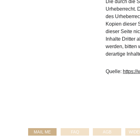
Die durch die S
Urheberrecht. D
des Urheberrech
Kopien dieser S
dieser Seite ni
Inhalte Dritter
werden, bitten
derartige Inhal
Quelle: 
https:/
MAIL ME
FAQ
AGB
WIDE