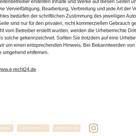
eitenbetreiber erstellten Inhalte und Werke auf diesen Seiten 
ie Vervielfältigung, Bearbeitung, Verbreitung und jede Art der
tes bedürfen der schriftlichen Zustimmung des jeweiligen Auto
eite sind nur für den privaten, nicht kommerziellen Gebrauch ges
cht vom Betreiber erstellt wurden, werden die Urheberrechte Dri
 als solche gekennzeichnet. Sollten Sie trotzdem auf eine Urhe
 wir um einen entsprechenden Hinweis. Bei Bekanntwerden von
te umgehend entfernen.
/www.e-recht24.de
RRUF
DATENSCHUTZ
IMPRESSUM